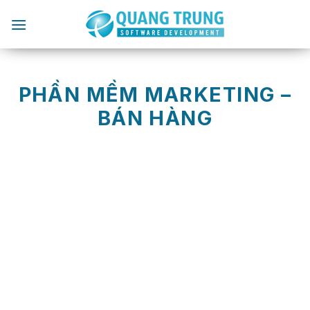
Chuyển
đến
nội
dung
PHẦN MỀM MARKETING –
BÁN HÀNG